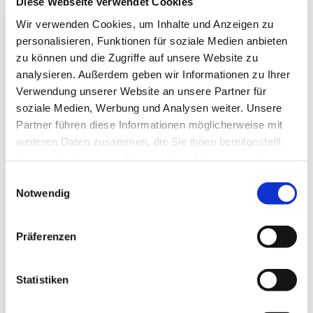
Diese Webseite verwendet Cookies
Wir verwenden Cookies, um Inhalte und Anzeigen zu
personalisieren, Funktionen für soziale Medien anbieten
zu können und die Zugriffe auf unsere Website zu
analysieren. Außerdem geben wir Informationen zu Ihrer
Dienstag, 18. August 2026, 19:00 -
Verwendung unserer Website an unsere Partner für
20:00 Uhr
soziale Medien, Werbung und Analysen weiter. Unsere
Partner führen diese Informationen möglicherweise mit
weiteren Daten zusammen, die Sie ihnen bereitgestellt
Gemeindehaus Bergkirchen
haben oder die sie im Rahmen Ihrer Nutzung der Dienste
Untergeschoss, Bergkirchener Str.
gesammelt haben.
Einwilligungsauswahl
465, Bergkirchener Str. 465, 32549
Notwendig
Bad Oeynhausen
Präferenzen
Statistiken