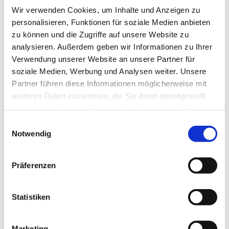
Wir verwenden Cookies, um Inhalte und Anzeigen zu
personalisieren, Funktionen für soziale Medien anbieten
zu können und die Zugriffe auf unsere Website zu
analysieren. Außerdem geben wir Informationen zu Ihrer
Verwendung unserer Website an unsere Partner für
Dienstag, 16. November 2027, 19:00
soziale Medien, Werbung und Analysen weiter. Unsere
- 20:00 Uhr
Partner führen diese Informationen möglicherweise mit
weiteren Daten zusammen, die Sie ihnen bereitgestellt
Bergkirchen - Gemeindehaus UG,
haben oder die sie im Rahmen Ihrer Nutzung der Dienste
Bergkirchener Str. 465, 32549 Bad
gesammelt haben.
Einwilligungsauswahl
Notwendig
Oeynhausen
Präferenzen
Statistiken
Marketing