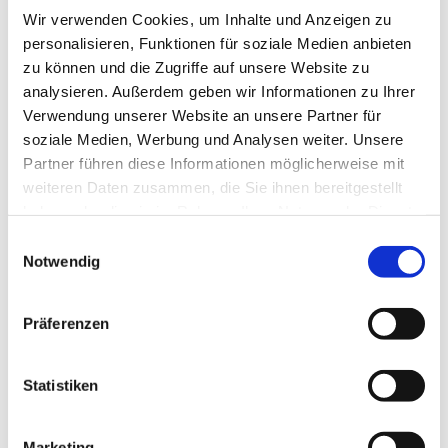
Wir verwenden Cookies, um Inhalte und Anzeigen zu
personalisieren, Funktionen für soziale Medien anbieten
zu können und die Zugriffe auf unsere Website zu
analysieren. Außerdem geben wir Informationen zu Ihrer
Verwendung unserer Website an unsere Partner für
Donnerstag, 8. Oktober 2026, 19:00
soziale Medien, Werbung und Analysen weiter. Unsere
- 20:30 Uhr
Partner führen diese Informationen möglicherweise mit
weiteren Daten zusammen, die Sie ihnen bereitgestellt
Bergkirchen - Gemeindehaus UG,
haben oder die sie im Rahmen Ihrer Nutzung der Dienste
Bergkirchener Str. 465, 32549 Bad
gesammelt haben.
Einwilligungsauswahl
Notwendig
Oeynhausen
Präferenzen
Statistiken
Marketing