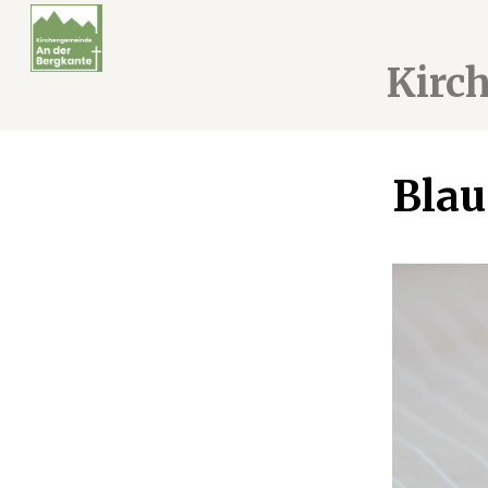
Kirc
Blau