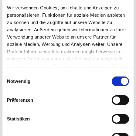
Wir verwenden Cookies, um Inhalte und Anzeigen zu
personalisieren, Funktionen für soziale Medien anbieten
zu können und die Zugriffe auf unsere Website zu
analysieren. Außerdem geben wir Informationen zu Ihrer
Verwendung unserer Website an unsere Partner für
soziale Medien, Werbung und Analysen weiter. Unsere
Dienstag, 29. Dezember 2026,
Partner führen diese Informationen möglicherweise mit
20:00 Uhr
weiteren Daten zusammen, die Sie ihnen bereitgestellt
haben oder die sie im Rahmen Ihrer Nutzung der Dienste
gesammelt haben.
Oberlübbe - Gemeindehaus,
Einwilligungsauswahl
Notwendig
Korfskamp 4, 32479 Hille
Präferenzen
Statistiken