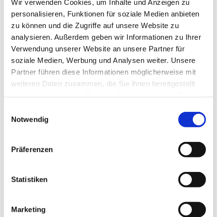
Wir verwenden Cookies, um Inhalte und Anzeigen zu
personalisieren, Funktionen für soziale Medien anbieten
zu können und die Zugriffe auf unsere Website zu
analysieren. Außerdem geben wir Informationen zu Ihrer
Verwendung unserer Website an unsere Partner für
Freitag, 23. Juli 2027, 20:00 - 22:00
soziale Medien, Werbung und Analysen weiter. Unsere
Partner führen diese Informationen möglicherweise mit
Uhr
weiteren Daten zusammen, die Sie ihnen bereitgestellt
haben oder die sie im Rahmen Ihrer Nutzung der Dienste
Rothenuffeln - Gemeindehaus,
gesammelt haben.
Einwilligungsauswahl
Bäckerstraße 40, 32479 Hille
Notwendig
Präferenzen
Statistiken
Marketing