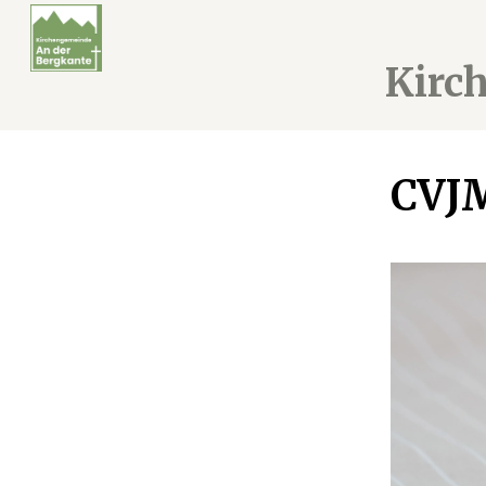
Kirc
CVJ