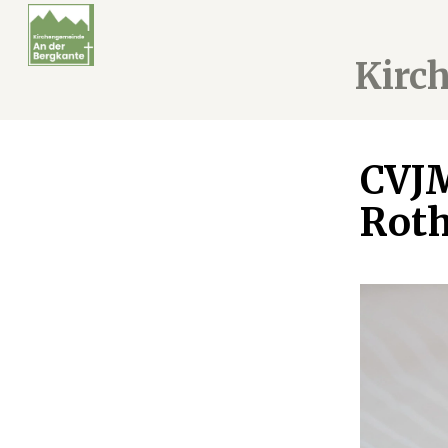
Kirc
CVJM
Roth