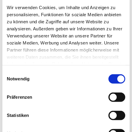
Wir verwenden Cookies, um Inhalte und Anzeigen zu
personalisieren, Funktionen für soziale Medien anbieten
zu können und die Zugriffe auf unsere Website zu
analysieren. Außerdem geben wir Informationen zu Ihrer
Verwendung unserer Website an unsere Partner für
soziale Medien, Werbung und Analysen weiter. Unsere
Freitag, 22. Januar 2027, 17:00 -
Partner führen diese Informationen möglicherweise mit
19:30 Uhr
weiteren Daten zusammen, die Sie ihnen bereitgestellt
haben oder die sie im Rahmen Ihrer Nutzung der Dienste
gesammelt haben.
Rothenuffeln - Gemeindehaus,
Einwilligungsauswahl
Notwendig
Bäckerstraße 40, 32479 Hille
Präferenzen
Statistiken