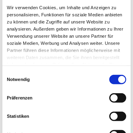
Wir verwenden Cookies, um Inhalte und Anzeigen zu
personalisieren, Funktionen für soziale Medien anbieten
zu können und die Zugriffe auf unsere Website zu
analysieren. Außerdem geben wir Informationen zu Ihrer
Verwendung unserer Website an unsere Partner für
soziale Medien, Werbung und Analysen weiter. Unsere
Freitag, 29. Januar 2027, 17:00 -
Partner führen diese Informationen möglicherweise mit
19:30 Uhr
weiteren Daten zusammen, die Sie ihnen bereitgestellt
haben oder die sie im Rahmen Ihrer Nutzung der Dienste
gesammelt haben.
Rothenuffeln - Gemeindehaus,
Einwilligungsauswahl
Notwendig
Bäckerstraße 40, 32479 Hille
Präferenzen
Statistiken