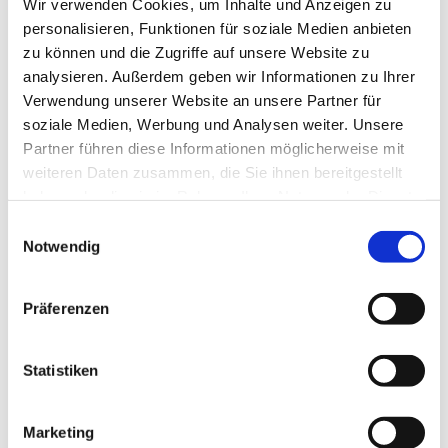
Wir verwenden Cookies, um Inhalte und Anzeigen zu
personalisieren, Funktionen für soziale Medien anbieten
zu können und die Zugriffe auf unsere Website zu
analysieren. Außerdem geben wir Informationen zu Ihrer
Verwendung unserer Website an unsere Partner für
Freitag, 1. Januar 2027, 17:00 - 19:30
soziale Medien, Werbung und Analysen weiter. Unsere
Partner führen diese Informationen möglicherweise mit
Uhr
weiteren Daten zusammen, die Sie ihnen bereitgestellt
haben oder die sie im Rahmen Ihrer Nutzung der Dienste
Rothenuffeln - Gemeindehaus,
gesammelt haben.
Einwilligungsauswahl
Bäckerstraße 40, 32479 Hille
Notwendig
Präferenzen
Statistiken
Marketing