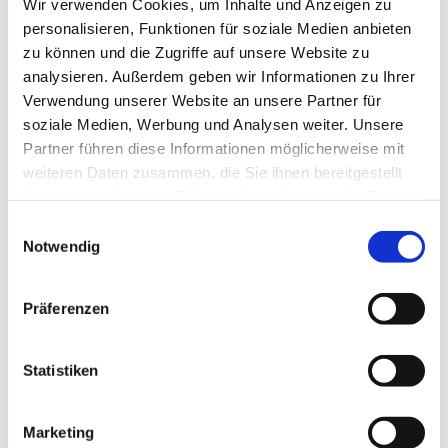
Wir verwenden Cookies, um Inhalte und Anzeigen zu
personalisieren, Funktionen für soziale Medien anbieten
zu können und die Zugriffe auf unsere Website zu
analysieren. Außerdem geben wir Informationen zu Ihrer
Verwendung unserer Website an unsere Partner für
Freitag, 26. Februar 2027, 17:00 -
soziale Medien, Werbung und Analysen weiter. Unsere
Partner führen diese Informationen möglicherweise mit
19:30 Uhr
weiteren Daten zusammen, die Sie ihnen bereitgestellt
haben oder die sie im Rahmen Ihrer Nutzung der Dienste
Rothenuffeln - Gemeindehaus,
gesammelt haben.
Einwilligungsauswahl
Bäckerstraße 40, 32479 Hille
Notwendig
Präferenzen
Statistiken
Marketing