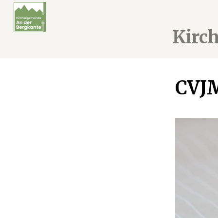
Kirc
CVJ