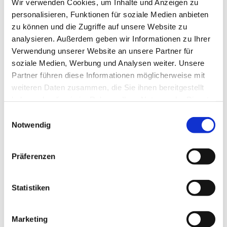
Wir verwenden Cookies, um Inhalte und Anzeigen zu
personalisieren, Funktionen für soziale Medien anbieten
zu können und die Zugriffe auf unsere Website zu
analysieren. Außerdem geben wir Informationen zu Ihrer
Verwendung unserer Website an unsere Partner für
Donnerstag, 16. September 2027,
soziale Medien, Werbung und Analysen weiter. Unsere
Partner führen diese Informationen möglicherweise mit
19:30 - 22:00 Uhr
weiteren Daten zusammen, die Sie ihnen bereitgestellt
haben oder die sie im Rahmen Ihrer Nutzung der Dienste
Rothenuffeln - Gemeindehaus,
gesammelt haben.
Einwilligungsauswahl
Bäckerstraße 40, 32479 Hille
Notwendig
Präferenzen
Statistiken
Marketing