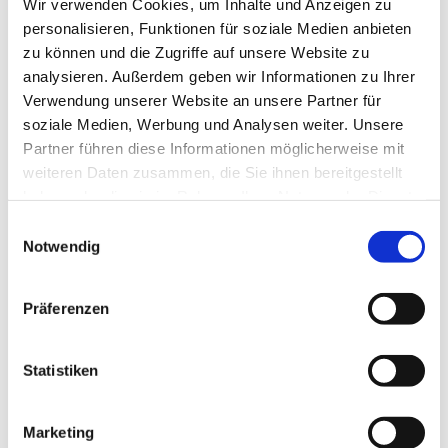
Wir verwenden Cookies, um Inhalte und Anzeigen zu
personalisieren, Funktionen für soziale Medien anbieten
zu können und die Zugriffe auf unsere Website zu
analysieren. Außerdem geben wir Informationen zu Ihrer
Verwendung unserer Website an unsere Partner für
Donnerstag, 2. Dezember 2027,
soziale Medien, Werbung und Analysen weiter. Unsere
Partner führen diese Informationen möglicherweise mit
19:30 - 22:00 Uhr
weiteren Daten zusammen, die Sie ihnen bereitgestellt
haben oder die sie im Rahmen Ihrer Nutzung der Dienste
Rothenuffeln - Gemeindehaus,
gesammelt haben.
Einwilligungsauswahl
Bäckerstraße 40, 32479 Hille
Notwendig
Präferenzen
Statistiken
Marketing