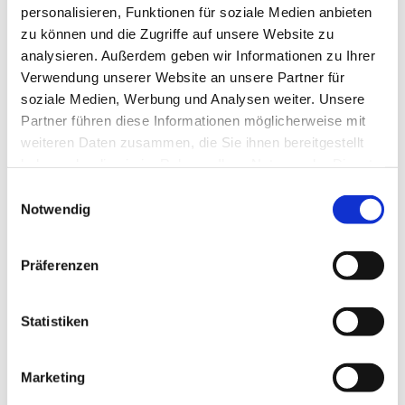
personalisieren, Funktionen für soziale Medien anbieten
zu können und die Zugriffe auf unsere Website zu
analysieren. Außerdem geben wir Informationen zu Ihrer
Verwendung unserer Website an unsere Partner für
soziale Medien, Werbung und Analysen weiter. Unsere
Dienstag, 23. März 2027, 18:00 Uhr
Partner führen diese Informationen möglicherweise mit
weiteren Daten zusammen, die Sie ihnen bereitgestellt
Rothenuffeln - Gemeindehaus,
haben oder die sie im Rahmen Ihrer Nutzung der Dienste
Bäckerstraße 40, 32479 Hille
gesammelt haben.
Einwilligungsauswahl
Notwendig
Präferenzen
Statistiken
Marketing