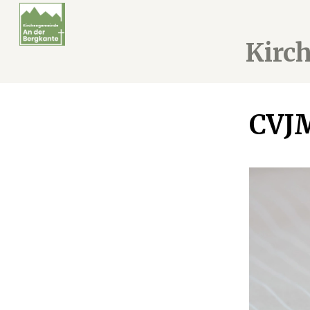
Kirc
CVJ