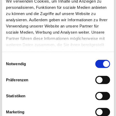
Wir verwenden Cookies, um Inhalte und Anzeigen zu
personalisieren, Funktionen für soziale Medien anbieten
zu können und die Zugriffe auf unsere Website zu
analysieren. Außerdem geben wir Informationen zu Ihrer
Verwendung unserer Website an unsere Partner für
Dienstag, 23. Februar 2027, 18:00
soziale Medien, Werbung und Analysen weiter. Unsere
Partner führen diese Informationen möglicherweise mit
Uhr
weiteren Daten zusammen, die Sie ihnen bereitgestellt
haben oder die sie im Rahmen Ihrer Nutzung der Dienste
Rothenuffeln - Gemeindehaus,
gesammelt haben.
Einwilligungsauswahl
Bäckerstraße 40, 32479 Hille
Notwendig
Präferenzen
Statistiken
Marketing