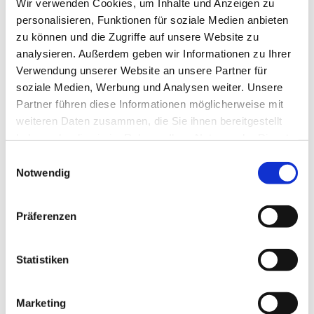
Wir verwenden Cookies, um Inhalte und Anzeigen zu
personalisieren, Funktionen für soziale Medien anbieten
zu können und die Zugriffe auf unsere Website zu
analysieren. Außerdem geben wir Informationen zu Ihrer
Verwendung unserer Website an unsere Partner für
Sonntag, 30. August 2026, 20:00 -
soziale Medien, Werbung und Analysen weiter. Unsere
Partner führen diese Informationen möglicherweise mit
21:00 Uhr
weiteren Daten zusammen, die Sie ihnen bereitgestellt
haben oder die sie im Rahmen Ihrer Nutzung der Dienste
Rothenuffeln - Gemeindehaus,
gesammelt haben.
Einwilligungsauswahl
Bäckerstraße 40, 32479 Hille
Notwendig
Präferenzen
Statistiken
Marketing