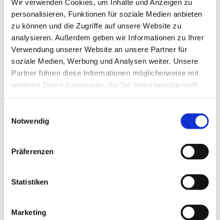
Wir verwenden Cookies, um Inhalte und Anzeigen zu
personalisieren, Funktionen für soziale Medien anbieten
zu können und die Zugriffe auf unsere Website zu
analysieren. Außerdem geben wir Informationen zu Ihrer
Verwendung unserer Website an unsere Partner für
Sonntag, 9. November 2025, 20:00
soziale Medien, Werbung und Analysen weiter. Unsere
Partner führen diese Informationen möglicherweise mit
- 21:00 Uhr
weiteren Daten zusammen, die Sie ihnen bereitgestellt
haben oder die sie im Rahmen Ihrer Nutzung der Dienste
Rothenuffeln - Gemeindehaus,
gesammelt haben.
Einwilligungsauswahl
Bäckerstraße 40, 32479 Hille
Notwendig
Präferenzen
Statistiken
Marketing