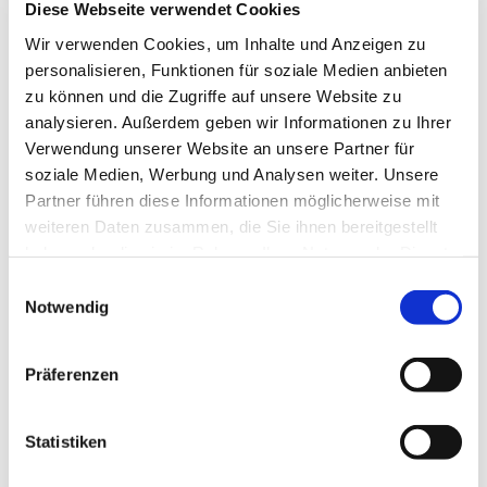
Diese Webseite verwendet Cookies
Wir verwenden Cookies, um Inhalte und Anzeigen zu
personalisieren, Funktionen für soziale Medien anbieten
zu können und die Zugriffe auf unsere Website zu
analysieren. Außerdem geben wir Informationen zu Ihrer
Verwendung unserer Website an unsere Partner für
soziale Medien, Werbung und Analysen weiter. Unsere
Mittwoch, 21. Oktober 2026, 15:00 -
Partner führen diese Informationen möglicherweise mit
17:00 Uhr
weiteren Daten zusammen, die Sie ihnen bereitgestellt
haben oder die sie im Rahmen Ihrer Nutzung der Dienste
Gemeindehaus Bergkirchen,
gesammelt haben.
Einwilligungsauswahl
Bergkirchener Str. 465, 32549 Bad
Notwendig
Oeynhausen
Präferenzen
Statistiken