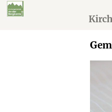
Kirc
Geme