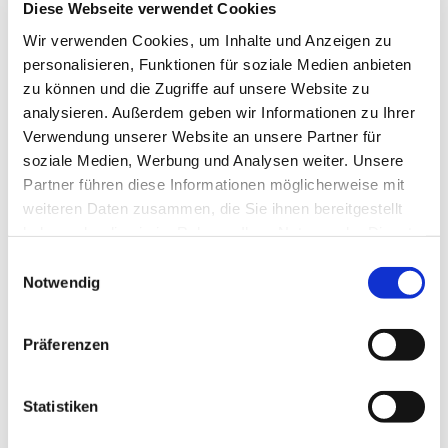
Diese Webseite verwendet Cookies
Wir verwenden Cookies, um Inhalte und Anzeigen zu
personalisieren, Funktionen für soziale Medien anbieten
zu können und die Zugriffe auf unsere Website zu
analysieren. Außerdem geben wir Informationen zu Ihrer
Verwendung unserer Website an unsere Partner für
soziale Medien, Werbung und Analysen weiter. Unsere
Mittwoch, 24. März 2027, 15:00 -
Partner führen diese Informationen möglicherweise mit
17:00 Uhr
weiteren Daten zusammen, die Sie ihnen bereitgestellt
haben oder die sie im Rahmen Ihrer Nutzung der Dienste
Gemeindehaus Bergkirchen,
gesammelt haben.
Einwilligungsauswahl
Bergkirchener Str. 465, 32549 Bad
Notwendig
Oeynhausen
Präferenzen
Statistiken