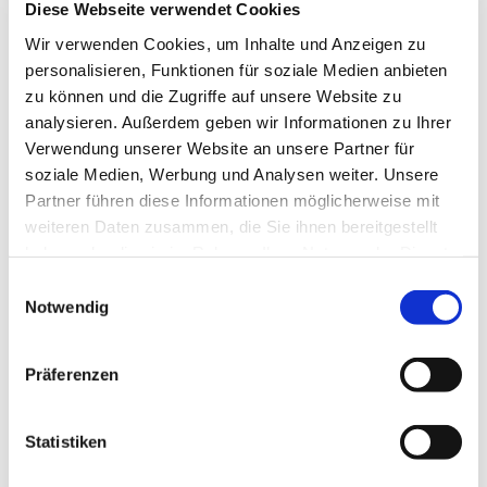
Diese Webseite verwendet Cookies
Wir verwenden Cookies, um Inhalte und Anzeigen zu
personalisieren, Funktionen für soziale Medien anbieten
zu können und die Zugriffe auf unsere Website zu
analysieren. Außerdem geben wir Informationen zu Ihrer
Verwendung unserer Website an unsere Partner für
soziale Medien, Werbung und Analysen weiter. Unsere
Mittwoch, 7. April 2027, 15:00 -
Partner führen diese Informationen möglicherweise mit
17:00 Uhr
weiteren Daten zusammen, die Sie ihnen bereitgestellt
haben oder die sie im Rahmen Ihrer Nutzung der Dienste
Gemeindehaus Bergkirchen,
gesammelt haben.
Einwilligungsauswahl
Bergkirchener Str. 465, 32549 Bad
Notwendig
Oeynhausen
Präferenzen
Statistiken