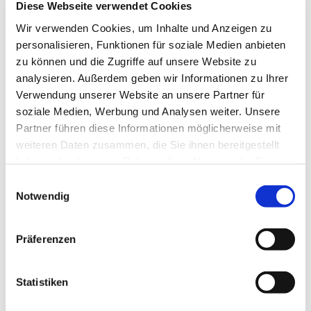
Diese Webseite verwendet Cookies
Wir verwenden Cookies, um Inhalte und Anzeigen zu
personalisieren, Funktionen für soziale Medien anbieten
zu können und die Zugriffe auf unsere Website zu
analysieren. Außerdem geben wir Informationen zu Ihrer
Verwendung unserer Website an unsere Partner für
soziale Medien, Werbung und Analysen weiter. Unsere
Mittwoch, 5. Mai 2027, 15:00 - 17:00
Partner führen diese Informationen möglicherweise mit
Uhr
weiteren Daten zusammen, die Sie ihnen bereitgestellt
haben oder die sie im Rahmen Ihrer Nutzung der Dienste
Gemeindehaus Bergkirchen,
gesammelt haben.
Einwilligungsauswahl
Bergkirchener Str. 465, 32549 Bad
Notwendig
Oeynhausen
Präferenzen
Statistiken