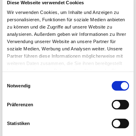
Diese Webseite verwendet Cookies
Wir verwenden Cookies, um Inhalte und Anzeigen zu
personalisieren, Funktionen für soziale Medien anbieten
zu können und die Zugriffe auf unsere Website zu
analysieren. Außerdem geben wir Informationen zu Ihrer
Verwendung unserer Website an unsere Partner für
soziale Medien, Werbung und Analysen weiter. Unsere
Mittwoch, 24. November 2027,
Partner führen diese Informationen möglicherweise mit
16:00 - 18:00 Uhr
weiteren Daten zusammen, die Sie ihnen bereitgestellt
haben oder die sie im Rahmen Ihrer Nutzung der Dienste
Gemeindehaus Bergkirchen,
gesammelt haben.
Einwilligungsauswahl
Bergkirchener Str. 465, 32549 Bad
Notwendig
Oeynhausen
Präferenzen
Statistiken