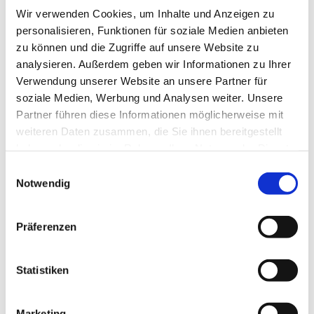
Wir verwenden Cookies, um Inhalte und Anzeigen zu
personalisieren, Funktionen für soziale Medien anbieten
zu können und die Zugriffe auf unsere Website zu
analysieren. Außerdem geben wir Informationen zu Ihrer
Verwendung unserer Website an unsere Partner für
Montag, 16. November 2026, 09:00
soziale Medien, Werbung und Analysen weiter. Unsere
Uhr
Partner führen diese Informationen möglicherweise mit
weiteren Daten zusammen, die Sie ihnen bereitgestellt
Bergkirchen - Kirche,
haben oder die sie im Rahmen Ihrer Nutzung der Dienste
Volmerdingsener Str. 310, 32549
gesammelt haben.
Einwilligungsauswahl
Notwendig
Bad Oeynhausen
Präferenzen
Statistiken
Marketing