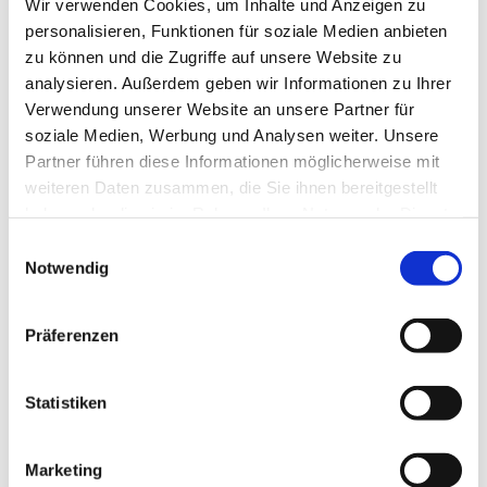
Wir verwenden Cookies, um Inhalte und Anzeigen zu
personalisieren, Funktionen für soziale Medien anbieten
zu können und die Zugriffe auf unsere Website zu
analysieren. Außerdem geben wir Informationen zu Ihrer
Verwendung unserer Website an unsere Partner für
Donnerstag, 15. Juli 2027, 18:30 -
soziale Medien, Werbung und Analysen weiter. Unsere
Partner führen diese Informationen möglicherweise mit
21:30 Uhr
weiteren Daten zusammen, die Sie ihnen bereitgestellt
haben oder die sie im Rahmen Ihrer Nutzung der Dienste
Haddenhausen - Gemeindehaus,
gesammelt haben.
Einwilligungsauswahl
Biemker Straße 23, 32429 Minden
Notwendig
Präferenzen
Statistiken
Marketing