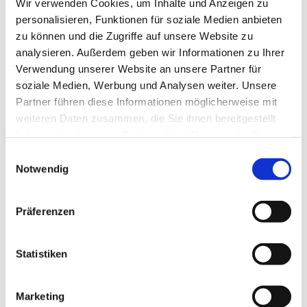
Wir verwenden Cookies, um Inhalte und Anzeigen zu
personalisieren, Funktionen für soziale Medien anbieten
zu können und die Zugriffe auf unsere Website zu
analysieren. Außerdem geben wir Informationen zu Ihrer
Verwendung unserer Website an unsere Partner für
Donnerstag, 7. Oktober 2027, 18:30
soziale Medien, Werbung und Analysen weiter. Unsere
Partner führen diese Informationen möglicherweise mit
- 21:30 Uhr
weiteren Daten zusammen, die Sie ihnen bereitgestellt
haben oder die sie im Rahmen Ihrer Nutzung der Dienste
Haddenhausen - Gemeindehaus,
gesammelt haben.
Einwilligungsauswahl
Biemker Straße 23, 32429 Minden
Notwendig
Präferenzen
Statistiken
Marketing