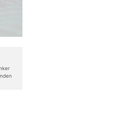
mker
inden