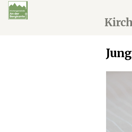
Kirc
Jung