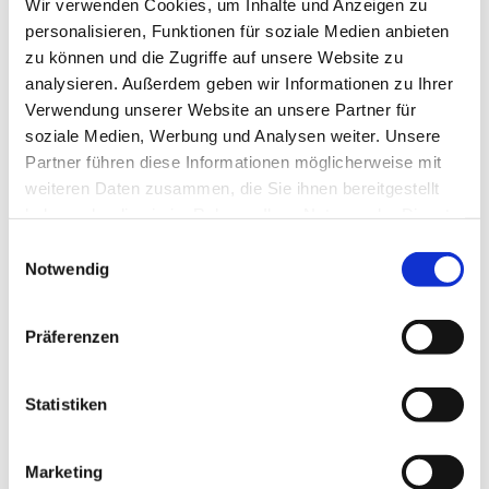
Wir verwenden Cookies, um Inhalte und Anzeigen zu
personalisieren, Funktionen für soziale Medien anbieten
zu können und die Zugriffe auf unsere Website zu
analysieren. Außerdem geben wir Informationen zu Ihrer
Verwendung unserer Website an unsere Partner für
Donnerstag, 17. Dezember 2026,
soziale Medien, Werbung und Analysen weiter. Unsere
Partner führen diese Informationen möglicherweise mit
18:30 - 21:30 Uhr
weiteren Daten zusammen, die Sie ihnen bereitgestellt
haben oder die sie im Rahmen Ihrer Nutzung der Dienste
Haddenhausen - Gemeindehaus,
gesammelt haben.
Einwilligungsauswahl
Biemker Straße 23, 32429 Minden
Notwendig
Präferenzen
Statistiken
Marketing