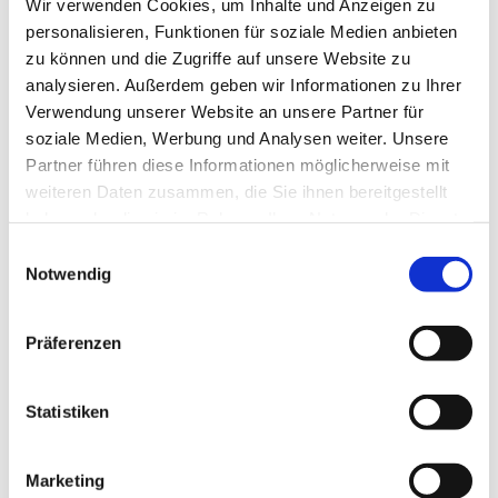
Wir verwenden Cookies, um Inhalte und Anzeigen zu
personalisieren, Funktionen für soziale Medien anbieten
zu können und die Zugriffe auf unsere Website zu
analysieren. Außerdem geben wir Informationen zu Ihrer
Verwendung unserer Website an unsere Partner für
Donnerstag, 1. Oktober 2026, 18:30
soziale Medien, Werbung und Analysen weiter. Unsere
Partner führen diese Informationen möglicherweise mit
- 21:30 Uhr
weiteren Daten zusammen, die Sie ihnen bereitgestellt
haben oder die sie im Rahmen Ihrer Nutzung der Dienste
Haddenhausen - Gemeindehaus,
gesammelt haben.
Einwilligungsauswahl
Biemker Straße 23, 32429 Minden
Notwendig
Präferenzen
Statistiken
Marketing