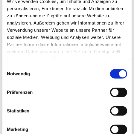
Wir verwenden Cookies, um Inhalte und Anzeigen zu
personalisieren, Funktionen für soziale Medien anbieten
zu können und die Zugriffe auf unsere Website zu
analysieren. Außerdem geben wir Informationen zu Ihrer
Verwendung unserer Website an unsere Partner für
Donnerstag, 24. September 2026,
soziale Medien, Werbung und Analysen weiter. Unsere
Partner führen diese Informationen möglicherweise mit
18:30 - 21:30 Uhr
weiteren Daten zusammen, die Sie ihnen bereitgestellt
haben oder die sie im Rahmen Ihrer Nutzung der Dienste
Haddenhausen - Gemeindehaus,
gesammelt haben.
Einwilligungsauswahl
Biemker Straße 23, 32429 Minden
Notwendig
Präferenzen
Statistiken
Marketing