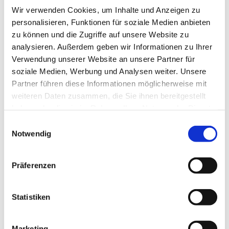
Wir verwenden Cookies, um Inhalte und Anzeigen zu
personalisieren, Funktionen für soziale Medien anbieten
zu können und die Zugriffe auf unsere Website zu
analysieren. Außerdem geben wir Informationen zu Ihrer
Verwendung unserer Website an unsere Partner für
Donnerstag, 25. Juni 2026, 17:00 -
soziale Medien, Werbung und Analysen weiter. Unsere
18:00 Uhr
Partner führen diese Informationen möglicherweise mit
weiteren Daten zusammen, die Sie ihnen bereitgestellt
Bergkirchen - Gemeindehaus,
haben oder die sie im Rahmen Ihrer Nutzung der Dienste
Bergkirchener Str. 465, 32549 Bad
gesammelt haben.
Einwilligungsauswahl
Notwendig
Oeynhausen
Präferenzen
Statistiken
Marketing