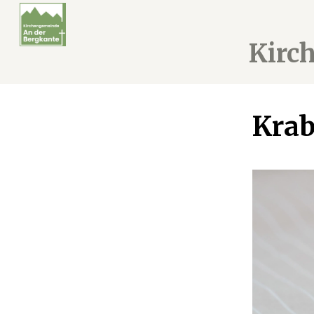
Kirc
Krab