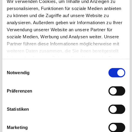
Wir verwenden Cookies, um Inhalte und Anzeigen zu
personalisieren, Funktionen für soziale Medien anbieten
zu können und die Zugriffe auf unsere Website zu
analysieren. Außerdem geben wir Informationen zu Ihrer
Verwendung unserer Website an unsere Partner für
Dienstag, 31. August 2027, 09:30 -
soziale Medien, Werbung und Analysen weiter. Unsere
Partner führen diese Informationen möglicherweise mit
11:00 Uhr
weiteren Daten zusammen, die Sie ihnen bereitgestellt
haben oder die sie im Rahmen Ihrer Nutzung der Dienste
Rothenuffeln - Gemeindehaus,
gesammelt haben.
Einwilligungsauswahl
Bäckerstraße 40, 32479 Hille
Notwendig
Präferenzen
Statistiken
Marketing