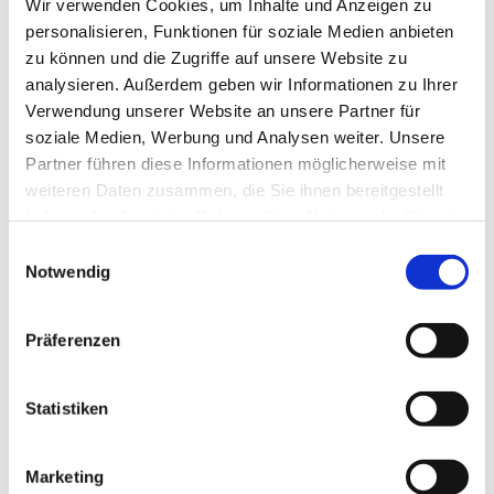
Wir verwenden Cookies, um Inhalte und Anzeigen zu
personalisieren, Funktionen für soziale Medien anbieten
zu können und die Zugriffe auf unsere Website zu
analysieren. Außerdem geben wir Informationen zu Ihrer
Verwendung unserer Website an unsere Partner für
Dienstag, 21. September 2027,
soziale Medien, Werbung und Analysen weiter. Unsere
Partner führen diese Informationen möglicherweise mit
09:30 - 11:00 Uhr
weiteren Daten zusammen, die Sie ihnen bereitgestellt
haben oder die sie im Rahmen Ihrer Nutzung der Dienste
Rothenuffeln - Gemeindehaus,
gesammelt haben.
Einwilligungsauswahl
Bäckerstraße 40, 32479 Hille
Notwendig
Präferenzen
Statistiken
Marketing