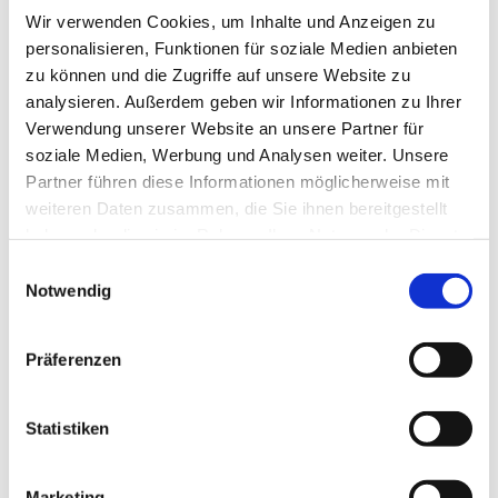
Wir verwenden Cookies, um Inhalte und Anzeigen zu
personalisieren, Funktionen für soziale Medien anbieten
zu können und die Zugriffe auf unsere Website zu
analysieren. Außerdem geben wir Informationen zu Ihrer
Verwendung unserer Website an unsere Partner für
Mittwoch, 9. September 2026,
soziale Medien, Werbung und Analysen weiter. Unsere
09:30 Uhr
Partner führen diese Informationen möglicherweise mit
weiteren Daten zusammen, die Sie ihnen bereitgestellt
Oberlübbe - Gemeindehaus - UG,
haben oder die sie im Rahmen Ihrer Nutzung der Dienste
Korfskamp 4, Korfskamp 4, 32479
gesammelt haben.
Einwilligungsauswahl
Notwendig
Hille
Präferenzen
Statistiken
Marketing