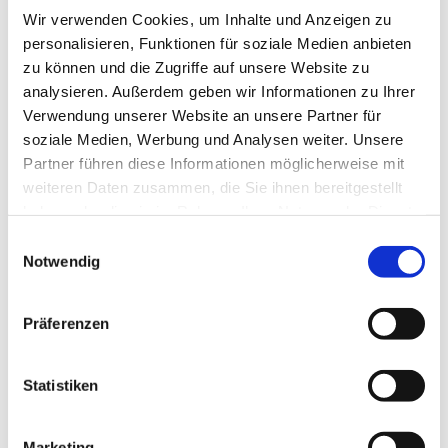
Wir verwenden Cookies, um Inhalte und Anzeigen zu
personalisieren, Funktionen für soziale Medien anbieten
zu können und die Zugriffe auf unsere Website zu
analysieren. Außerdem geben wir Informationen zu Ihrer
Verwendung unserer Website an unsere Partner für
Mittwoch, 16. Dezember 2026,
soziale Medien, Werbung und Analysen weiter. Unsere
09:30 Uhr
Partner führen diese Informationen möglicherweise mit
weiteren Daten zusammen, die Sie ihnen bereitgestellt
Oberlübbe - Gemeindehaus - UG,
haben oder die sie im Rahmen Ihrer Nutzung der Dienste
Korfskamp 4, Korfskamp 4, 32479
gesammelt haben.
Einwilligungsauswahl
Notwendig
Hille
Präferenzen
Statistiken
Marketing