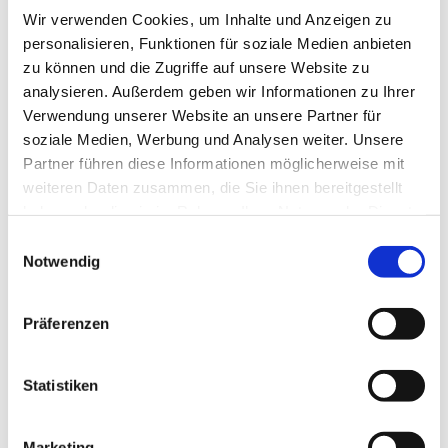
Wir verwenden Cookies, um Inhalte und Anzeigen zu
personalisieren, Funktionen für soziale Medien anbieten
zu können und die Zugriffe auf unsere Website zu
analysieren. Außerdem geben wir Informationen zu Ihrer
Verwendung unserer Website an unsere Partner für
Mittwoch, 24. Februar 2027, 09:30
soziale Medien, Werbung und Analysen weiter. Unsere
Uhr
Partner führen diese Informationen möglicherweise mit
weiteren Daten zusammen, die Sie ihnen bereitgestellt
Oberlübbe - Gemeindehaus - UG,
haben oder die sie im Rahmen Ihrer Nutzung der Dienste
Korfskamp 4, Korfskamp 4, 32479
gesammelt haben.
Einwilligungsauswahl
Notwendig
Hille
Präferenzen
Statistiken
Marketing