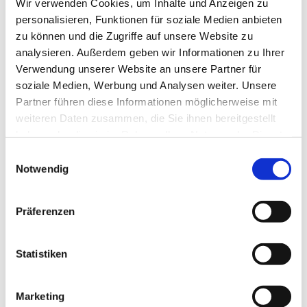
Wir verwenden Cookies, um Inhalte und Anzeigen zu
personalisieren, Funktionen für soziale Medien anbieten
zu können und die Zugriffe auf unsere Website zu
analysieren. Außerdem geben wir Informationen zu Ihrer
Verwendung unserer Website an unsere Partner für
Mittwoch, 5. Mai 2027, 09:30 Uhr
soziale Medien, Werbung und Analysen weiter. Unsere
Partner führen diese Informationen möglicherweise mit
weiteren Daten zusammen, die Sie ihnen bereitgestellt
Oberlübbe - Gemeindehaus - UG,
haben oder die sie im Rahmen Ihrer Nutzung der Dienste
Korfskamp 4, Korfskamp 4, 32479
gesammelt haben.
Einwilligungsauswahl
Hille
Notwendig
Präferenzen
Statistiken
Marketing