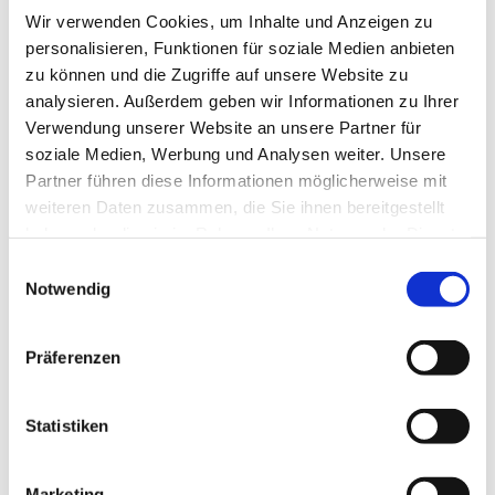
Wir verwenden Cookies, um Inhalte und Anzeigen zu
personalisieren, Funktionen für soziale Medien anbieten
zu können und die Zugriffe auf unsere Website zu
analysieren. Außerdem geben wir Informationen zu Ihrer
Verwendung unserer Website an unsere Partner für
Dienstag, 17. November 2026, 10:30
soziale Medien, Werbung und Analysen weiter. Unsere
Uhr
Partner führen diese Informationen möglicherweise mit
weiteren Daten zusammen, die Sie ihnen bereitgestellt
Bergkirchen - Gemeindehaus UG,
haben oder die sie im Rahmen Ihrer Nutzung der Dienste
Bergkirchener Str. 465, 32549 Bad
gesammelt haben.
Einwilligungsauswahl
Notwendig
Oeynhausen
Präferenzen
Statistiken
Marketing