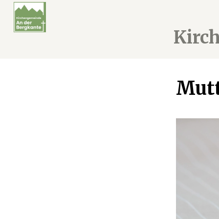
Kirc
Mutt