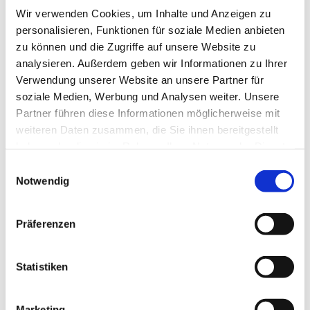
Wir verwenden Cookies, um Inhalte und Anzeigen zu
personalisieren, Funktionen für soziale Medien anbieten
zu können und die Zugriffe auf unsere Website zu
analysieren. Außerdem geben wir Informationen zu Ihrer
Verwendung unserer Website an unsere Partner für
Dienstag, 1. Dezember 2026, 10:30
soziale Medien, Werbung und Analysen weiter. Unsere
Uhr
Partner führen diese Informationen möglicherweise mit
weiteren Daten zusammen, die Sie ihnen bereitgestellt
Bergkirchen - Gemeindehaus UG,
haben oder die sie im Rahmen Ihrer Nutzung der Dienste
Bergkirchener Str. 465, 32549 Bad
gesammelt haben.
Einwilligungsauswahl
Notwendig
Oeynhausen
Präferenzen
Statistiken
Marketing