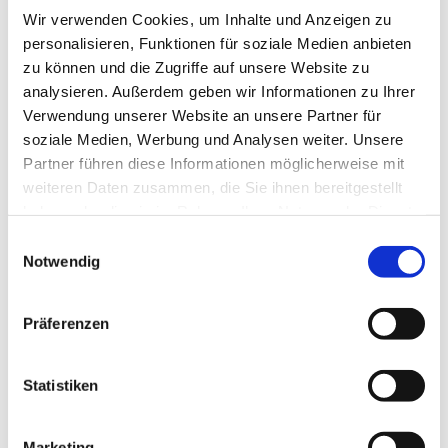
Wir verwenden Cookies, um Inhalte und Anzeigen zu
personalisieren, Funktionen für soziale Medien anbieten
zu können und die Zugriffe auf unsere Website zu
analysieren. Außerdem geben wir Informationen zu Ihrer
Verwendung unserer Website an unsere Partner für
Dienstag, 24. August 2027, 10:00
soziale Medien, Werbung und Analysen weiter. Unsere
Uhr
Partner führen diese Informationen möglicherweise mit
weiteren Daten zusammen, die Sie ihnen bereitgestellt
Bergkirchen - Gemeindehaus UG,
haben oder die sie im Rahmen Ihrer Nutzung der Dienste
Bergkirchener Str. 465, 32549 Bad
gesammelt haben.
Einwilligungsauswahl
Notwendig
Oeynhausen
Präferenzen
Statistiken
Marketing