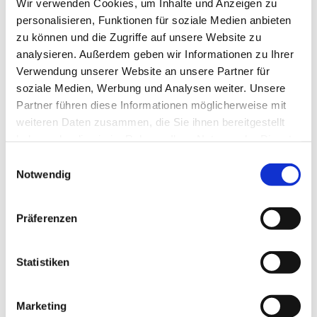
Wir verwenden Cookies, um Inhalte und Anzeigen zu
personalisieren, Funktionen für soziale Medien anbieten
zu können und die Zugriffe auf unsere Website zu
analysieren. Außerdem geben wir Informationen zu Ihrer
Verwendung unserer Website an unsere Partner für
Dienstag, 4. Januar 2028, 10:00 Uhr
soziale Medien, Werbung und Analysen weiter. Unsere
Partner führen diese Informationen möglicherweise mit
weiteren Daten zusammen, die Sie ihnen bereitgestellt
Bergkirchen - Gemeindehaus UG,
haben oder die sie im Rahmen Ihrer Nutzung der Dienste
Bergkirchener Str. 465, 32549 Bad
gesammelt haben.
Einwilligungsauswahl
Oeynhausen
Notwendig
Präferenzen
Statistiken
Marketing