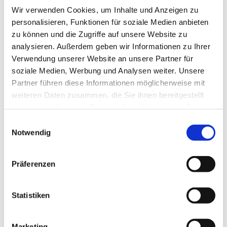
Wir verwenden Cookies, um Inhalte und Anzeigen zu
personalisieren, Funktionen für soziale Medien anbieten
zu können und die Zugriffe auf unsere Website zu
analysieren. Außerdem geben wir Informationen zu Ihrer
Verwendung unserer Website an unsere Partner für
Dienstag, 28. Dezember 2027,
soziale Medien, Werbung und Analysen weiter. Unsere
20:00 - 21:30 Uhr
Partner führen diese Informationen möglicherweise mit
weiteren Daten zusammen, die Sie ihnen bereitgestellt
Bergkirchen - Gemeindehaus,
haben oder die sie im Rahmen Ihrer Nutzung der Dienste
Bergkirchener Str. 465, 32549 Bad
gesammelt haben.
Einwilligungsauswahl
Notwendig
Oeynhausen
Präferenzen
Statistiken
Marketing