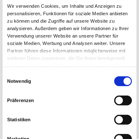
Wir verwenden Cookies, um Inhalte und Anzeigen zu
personalisieren, Funktionen für soziale Medien anbieten
zu können und die Zugriffe auf unsere Website zu
analysieren. Außerdem geben wir Informationen zu Ihrer
Verwendung unserer Website an unsere Partner für
Dienstag, 1. September 2026, 20:00
soziale Medien, Werbung und Analysen weiter. Unsere
- 21:30 Uhr
Partner führen diese Informationen möglicherweise mit
weiteren Daten zusammen, die Sie ihnen bereitgestellt
Gemeindehaus Bergkirchen,
haben oder die sie im Rahmen Ihrer Nutzung der Dienste
Bergkirchener Str. 465, 32549 Bad
gesammelt haben.
Einwilligungsauswahl
Notwendig
Oeynhausen
Präferenzen
Statistiken
Marketing