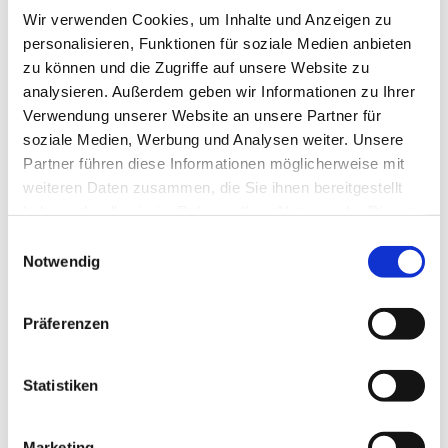
Wir verwenden Cookies, um Inhalte und Anzeigen zu
personalisieren, Funktionen für soziale Medien anbieten
zu können und die Zugriffe auf unsere Website zu
analysieren. Außerdem geben wir Informationen zu Ihrer
Verwendung unserer Website an unsere Partner für
Dienstag, 1. Dezember 2026, 20:00
soziale Medien, Werbung und Analysen weiter. Unsere
- 21:30 Uhr
Partner führen diese Informationen möglicherweise mit
weiteren Daten zusammen, die Sie ihnen bereitgestellt
Gemeindehaus Bergkirchen,
haben oder die sie im Rahmen Ihrer Nutzung der Dienste
Bergkirchener Str. 465, 32549 Bad
gesammelt haben.
Einwilligungsauswahl
Notwendig
Oeynhausen
Präferenzen
Statistiken
Marketing