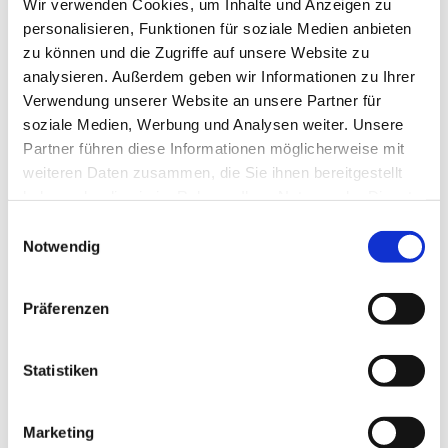
Wir verwenden Cookies, um Inhalte und Anzeigen zu
personalisieren, Funktionen für soziale Medien anbieten
zu können und die Zugriffe auf unsere Website zu
analysieren. Außerdem geben wir Informationen zu Ihrer
Verwendung unserer Website an unsere Partner für
Montag, 28. Juni 2027, 15:30 Uhr
soziale Medien, Werbung und Analysen weiter. Unsere
Partner führen diese Informationen möglicherweise mit
weiteren Daten zusammen, die Sie ihnen bereitgestellt
Bergkirchen - Gemeindehaus UG,
haben oder die sie im Rahmen Ihrer Nutzung der Dienste
Bergkirchener Str. 465, 32549 Bad
gesammelt haben.
Einwilligungsauswahl
Oeynhausen
Notwendig
Präferenzen
Statistiken
Marketing